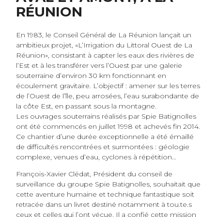
RÉUNION
En 1983, le Conseil Général de La Réunion lançait un
ambitieux projet, «L’Irrigation du Littoral Ouest de La
Réunion», consistant à capter les eaux des rivières de
l’Est et à les transférer vers l’Ouest par une galerie
souterraine d’environ 30 km fonctionnant en
écoulement gravitaire. L’objectif : amener sur les terres
de l’Ouest de l’île, peu arrosées, l’eau surabondante de
la côte Est, en passant sous la montagne.
Les ouvrages souterrains réalisés par Spie Batignolles
ont été commencés en juillet 1998 et achevés fin 2014.
Ce chantier d’une durée exceptionnelle a été émaillé
de difficultés rencontrées et surmontées : géologie
complexe, venues d’eau, cyclones à répétition…
François-Xavier Clédat, Président du conseil de
surveillance du groupe Spie Batignolles, souhaitait que
cette aventure humaine et technique fantastique soit
retracée dans un livret destiné notamment à tou.te.s
ceux et celles qui l’ont vécue. Il a confié cette mission