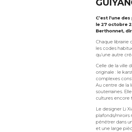
GUIYAN
C’est l’une des
le 27 octobre 2
Berthonnet, dir
Chaque librairie 
les codes habitue
qu’une autre cré
Celle de la ville
originale : le k
complexes constr
Au centre de la l
souterraines. Ell
cultures encore t
Le designer Li X
plafonds/miroirs
pénétrer dans une
et une large piè