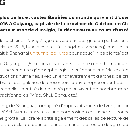
G
 plus belles et vastes librairies du monde qui vient d’ouv
018 à Guiyang, capitale de la province du Guizhou en C
ecteur associé d’InSiglo, l’a découverte au cours d’un 
de la chaîne
Zhongshuge
possède un design bien particulier,
ls : en 2016, l’une s’installait à Hangzhou (Zhejiang), dans les 
ait à Shanghai
un tunnel de livres
pour accueillir les clients/lec
 de Guiyang – 4,5 millions d’habitants – a choisi une thématiqu
arst, une structure géomorphologique qui donne aux falaises l’
uctions humaines, avec un enchevêtrement d’arches, de creu
ibraire, des galeries de présentoirs de livre représentent des r
e rappelle l’identité de cette région ou vivent de nombreuses 
raditionnelles (Miao, Shui, Dong, etc.).
iang, de Shanghai, a imaginé d’imposants murs de livres, prol
 réfléchissants, mais aussi une composition en tunnel qui donn
 grotte. La libraire abrite également des salles de lecture de 
ce très éclairée pour les jeunes enfants. Ce lieu au design st