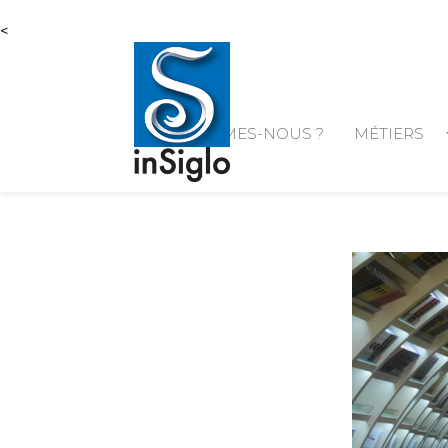
<
arrow
QUI SOMMES-NOUS ?
MÉTIERS