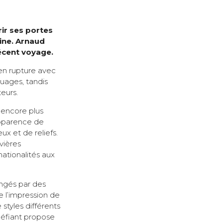
rir ses portes
hine. Arnaud
récent voyage.
 en rupture avec
nuages, tandis
teurs.
e encore plus
apparence de
x et de reliefs.
ivières
nationalités aux
ongés par des
e l’impression de
styles différents
upéfiant propose