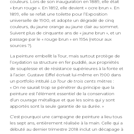
couleurs. Lors de son inauguration en 1889, elle était
« brun rouge ». En 1892, elle devient « ocre brun ». En
1899, elle se refait une toilette pour l’Exposition
universelle de 1900, et adopte un dégradé de cinq
couleurs, du jaune orange au jaune clair au sommet.
Suivent plus de cinquante ans de « jaune brun », et un
passage par le « rouge brun » en 1954 (retour aux
sources ?).
La peinture embellit la Tour, mais surtout protège de
l’oxydation sa structure en fer puddlé, aux propriétés
de souplesse et de résistance supérieures à la fonte et
à l’acier. Gustave Eiffel écrivait lui-même en 1900 dans
un portfolio intitulé
La Tour de trois cents mètres
:
« On ne saurait trop se pénétrer du principe que la
peinture est l’élément essentiel de la conservation
d’un ouvrage métallique et que les soins qui y sont
apportés sont la seule garantie de sa durée. »
C’est pourquoi une campagne de peinture a lieu tous
les sept ans, entièrement réalisée à la main. Celle qui a
débuté au dernier trimestre 2018 inclut un décapage à