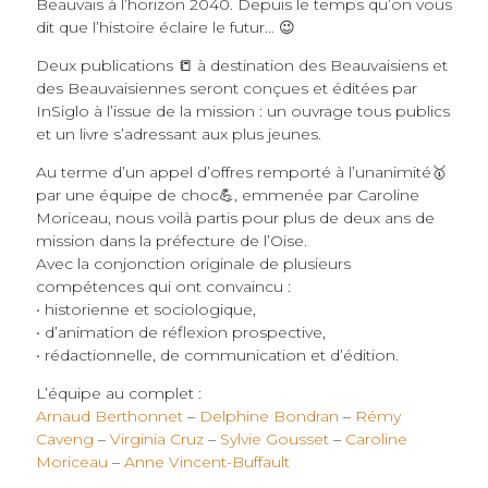
Beauvais à l’horizon 2040. Depuis le temps qu’on vous
dit que l’histoire éclaire le futur… 😉
Deux publications 📒 à destination des Beauvaisiens et
des Beauvaisiennes seront conçues et éditées par
InSiglo à l’issue de la mission : un ouvrage tous publics
et un livre s’adressant aux plus jeunes.
Au terme d’un appel d’offres remporté à l’unanimité🥇
par une équipe de choc💪, emmenée par Caroline
Moriceau, nous voilà partis pour plus de deux ans de
mission dans la préfecture de l’Oise.
Avec la conjonction originale de plusieurs
compétences qui ont convaincu :
• historienne et sociologique,
• d’animation de réflexion prospective,
• rédactionnelle, de communication et d’édition.
L’équipe au complet :
Arnaud Berthonnet
–
Delphine Bondran
–
Rémy
Caveng
–
Virginia Cruz
–
Sylvie Gousset
–
Caroline
Moriceau
–
Anne Vincent-Buffault