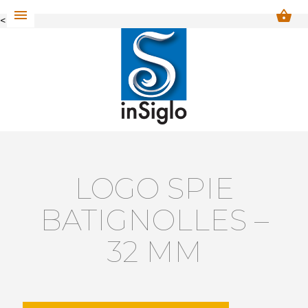
menu
shopping_basket
<
LOGO SPIE
BATIGNOLLES –
32 MM