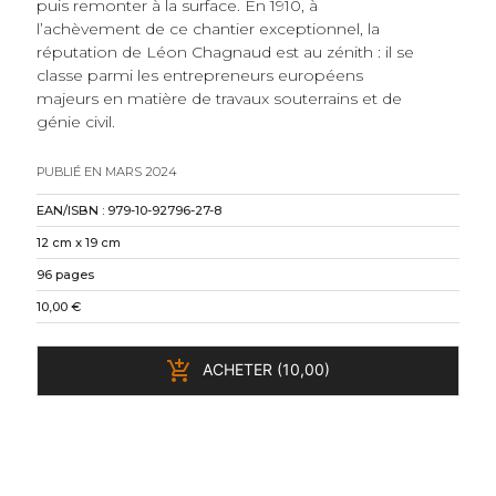
puis remonter à la surface. En 1910, à
l’achèvement de ce chantier exceptionnel, la
réputation de Léon Chagnaud est au zénith : il se
classe parmi les entrepreneurs européens
majeurs en matière de travaux souterrains et de
génie civil.
PUBLIÉ EN MARS 2024
EAN/ISBN : 979-10-92796-27-8
12 cm x 19 cm
96 pages
10,00 €
add_shopping_cart
ACHETER (10,00)