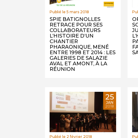
Publié le 5 mars 2018
Pub
SPIE BATIGNOLLES
O
RETRACE POUR SES
S
COLLABORATEURS
JU
L’HISTOIRE D’UN
L
CHANTIER
P
PHARAONIQUE, MENÉ
F
ENTRE 1998 ET 2014 : LES
S
GALERIES DE SALAZIE
AVAL ET AMONT, À LA
RÉUNION
25
JAN
2018
Publié le 2 février 2018
Pub