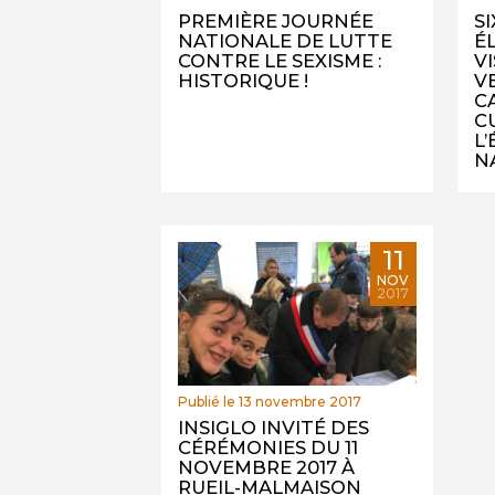
PREMIÈRE JOURNÉE
S
NATIONALE DE LUTTE
É
CONTRE LE SEXISME :
V
HISTORIQUE !
V
C
C
L
N
11
NOV
2017
Publié le 13 novembre 2017
INSIGLO INVITÉ DES
CÉRÉMONIES DU 11
NOVEMBRE 2017 À
RUEIL-MALMAISON