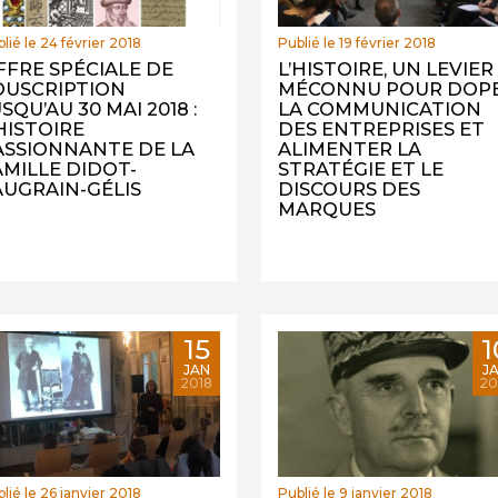
lié le 24 février 2018
Publié le 19 février 2018
FFRE SPÉCIALE DE
L’HISTOIRE, UN LEVIER
OUSCRIPTION
MÉCONNU POUR DOP
SQU’AU 30 MAI 2018 :
LA COMMUNICATION
’HISTOIRE
DES ENTREPRISES ET
ASSIONNANTE DE LA
ALIMENTER LA
AMILLE DIDOT-
STRATÉGIE ET LE
AUGRAIN-GÉLIS
DISCOURS DES
MARQUES
15
1
JAN
J
2018
20
lié le 26 janvier 2018
Publié le 9 janvier 2018