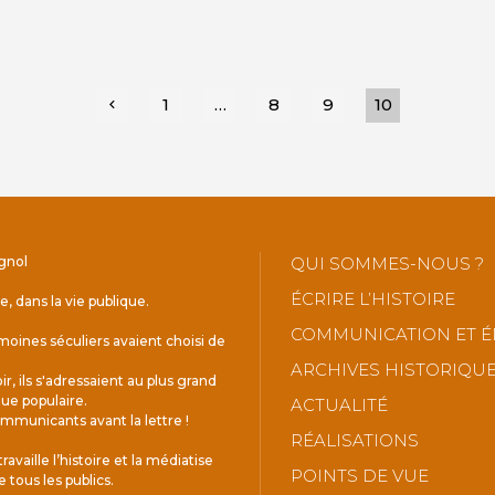
1
…
8
9
10
chevron_left
gnol
QUI SOMMES-NOUS ?
ÉCRIRE L’HISTOIRE
le, dans la vie publique.
COMMUNICATION ET É
oines séculiers avaient choisi de
ARCHIVES HISTORIQU
r, ils s'adressaient au plus grand
ue populaire.
ACTUALITÉ
mmunicants avant la lettre !
RÉALISATIONS
ravaille l’histoire et la médiatise
POINTS DE VUE
e tous les publics.