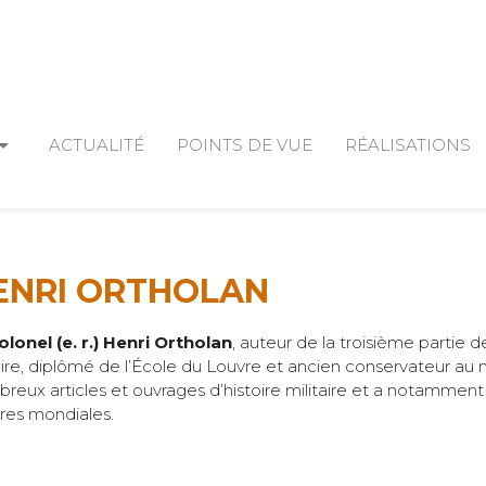
_drop_down
ACTUALITÉ
POINTS DE VUE
RÉALISATIONS
ENRI ORTHOLAN
olonel (e. r.) Henri Ortholan
, auteur de la troisième partie d
oire, diplômé de l’École du Louvre et ancien conservateur au m
reux articles et ouvrages d’histoire militaire et a notamment 
res mondiales.