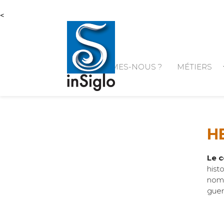
<
arrow
QUI SOMMES-NOUS ?
MÉTIERS
H
Le c
hist
nomb
guer